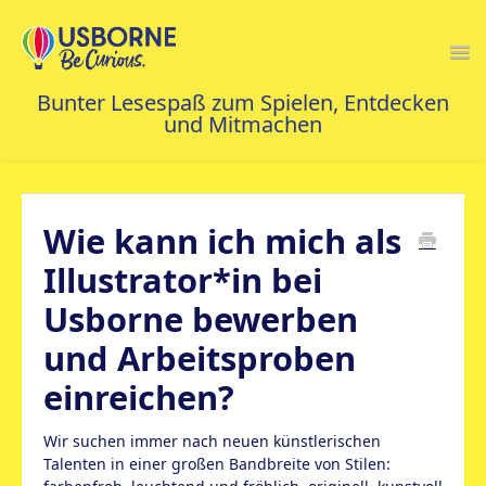
Togg
Navi
FAQS STARTSEITE
Wie kann ich mich als
KONTAKT
Illustrator*in bei
Usborne bewerben
und Arbeitsproben
einreichen?
Wir suchen immer nach neuen künstlerischen
Talenten in einer großen Bandbreite von Stilen: