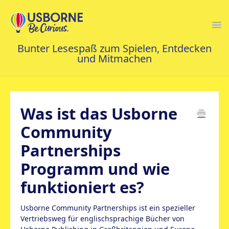
Togg
Navi
FAQS STARTSEITE
Was ist das Usborne
KONTAKT
Community
Partnerships
Programm und wie
funktioniert es?
Usborne Community Partnerships ist ein spezieller
Vertriebsweg für englischsprachige Bücher von